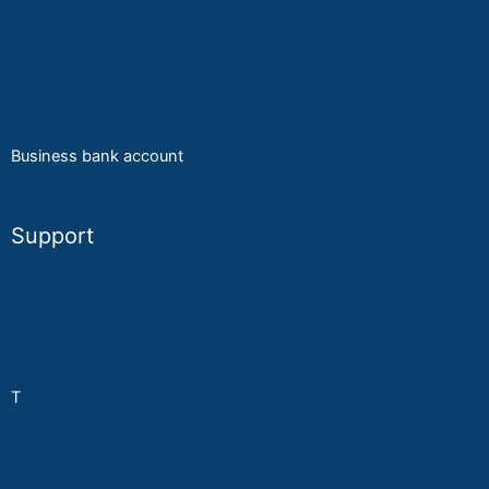
Online order
A
ccesories
Business bank account
Support
KYC
Privacy Policy
T
erms & Conditions
About MyPay