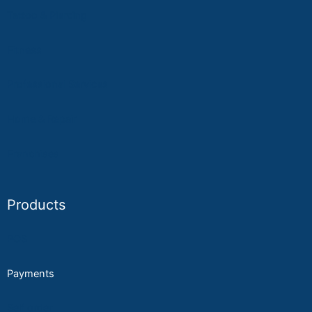
Tattoo & Piercing
Fitness
Professional Services
Home & Repair
Franchises
Products
POS
Payments
Self order